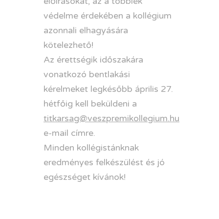
előírásokat, az a többiek
védelme érdekében a kollégium
azonnali elhagyására
kötelezhető!
Az érettségik időszakára
vonatkozó bentlakási
kérelmeket legkésőbb április 27.
hétfőig kell beküldeni a
titkarsag@veszpremikollegium.hu
e-mail címre.
Minden kollégistánknak
eredményes felkészülést és jó
egészséget kívánok!