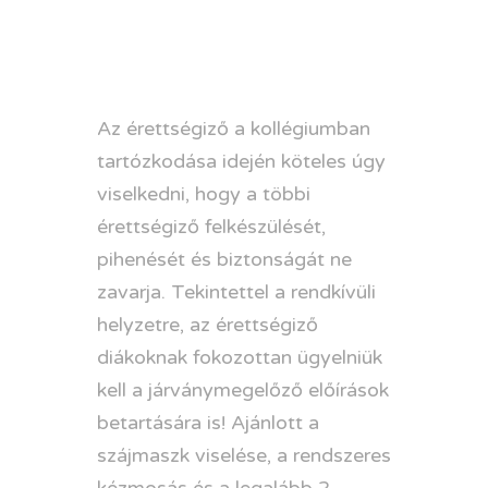
Az érettségiző a kollégiumban
tartózkodása idején köteles úgy
viselkedni, hogy a többi
érettségiző felkészülését,
pihenését és biztonságát ne
zavarja. Tekintettel a rendkívüli
helyzetre, az érettségiző
diákoknak fokozottan ügyelniük
kell a járványmegelőző előírások
betartására is! Ajánlott a
szájmaszk viselése, a rendszeres
kézmosás és a legalább 2