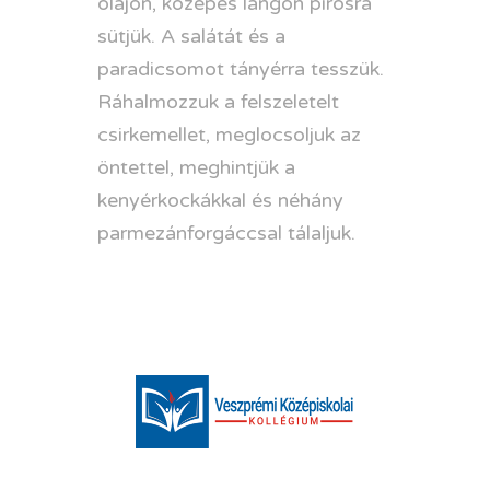
olajon, közepes lángon pirosra
sütjük. A salátát és a
paradicsomot tányérra tesszük.
Ráhalmozzuk a felszeletelt
csirkemellet, meglocsoljuk az
öntettel, meghintjük a
kenyérkockákkal és néhány
parmezánforgáccsal tálaljuk.