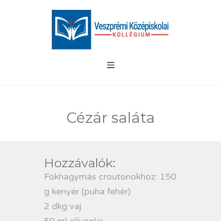
Cézár saláta
Hozzávalók:
Fokhagymás croutonokhoz: 150
g kenyér (puha fehér)
2 dkg vaj
50 ml olívaolaj