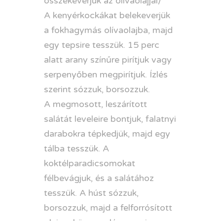
összekeverjük az olívaolajjal/
A kenyérkockákat belekeverjük
a fokhagymás olívaolajba, majd
egy tepsire tesszük. 15 perc
alatt arany színűre pirítjuk vagy
serpenyőben megpirítjuk. Ízlés
szerint sózzuk, borsozzuk.
A megmosott, leszárított
salátát leveleire bontjuk, falatnyi
darabokra tépkedjük, majd egy
tálba tesszük. A
koktélparadicsomokat
félbevágjuk, és a salátához
tesszük. A húst sózzuk,
borsozzuk, majd a felforrósított