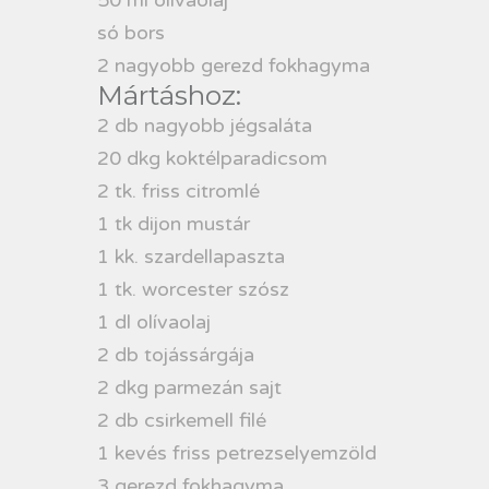
só bors
2 nagyobb gerezd fokhagyma
Mártáshoz:
2 db nagyobb jégsaláta
20 dkg koktélparadicsom
2 tk. friss citromlé
1 tk dijon mustár
1 kk. szardellapaszta
1 tk. worcester szósz
1 dl olívaolaj
2 db tojássárgája
2 dkg parmezán sajt
2 db csirkemell filé
1 kevés friss petrezselyemzöld
3 gerezd fokhagyma