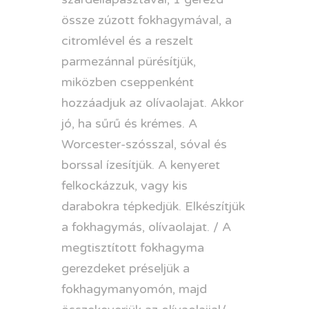
össze zúzott fokhagymával, a
citromlével és a reszelt
parmezánnal pürésítjük,
miközben cseppenként
hozzáadjuk az olívaolajat. Akkor
jó, ha sűrű és krémes. A
Worcester-szósszal, sóval és
borssal ízesítjük. A kenyeret
felkockázzuk, vagy kis
darabokra tépkedjük. Elkészítjük
a fokhagymás, olívaolajat. / A
megtisztított fokhagyma
gerezdeket préseljük a
fokhagymanyomón, majd