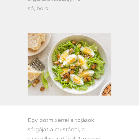
só, bors
Egy botmixerrel a tojások
sárgáját a mustárral, a
szardellapasztával, 1 gerezd