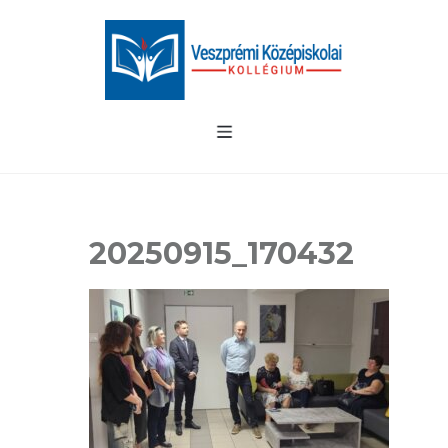
20250915_170432