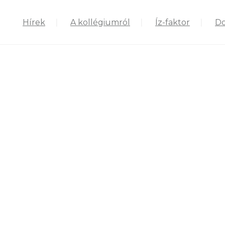
Hírek
A kollégiumról
Íz-faktor
D