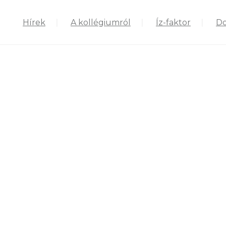
Hírek
A kollégiumról
Íz-faktor
D