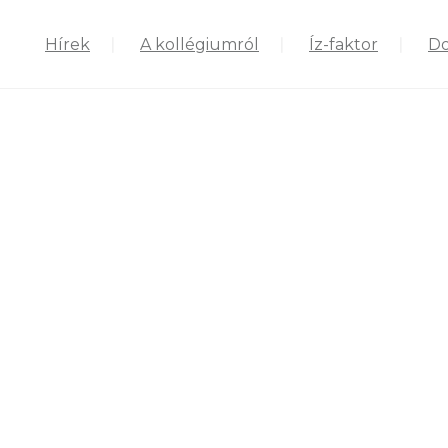
Hírek
A kollégiumról
Íz-faktor
D