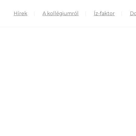
Hírek
A kollégiumról
Íz-faktor
D