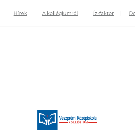
Hírek
A kollégiumról
Íz-faktor
D