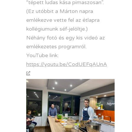
“tépett ludas kása pimaszosan”.
(Ez utóbbit a Márton napra
emlékezve vette fel az étlapra
kollégiumunk séf-jelöltje.)
Néhány fotó és egy kis videó az
emlékezetes programról.
YouTube link:
https://youtu.be/CodUEFqAUnA