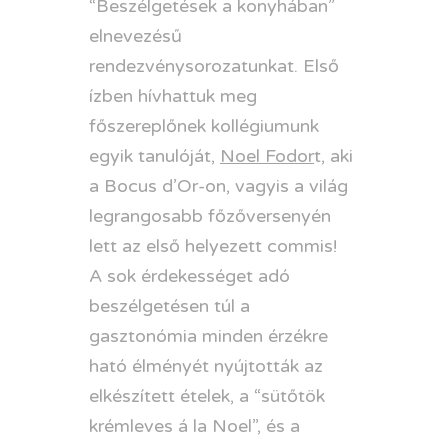
“Beszélgetések a konyhában”
elnevezésű
rendezvénysorozatunkat. Első
ízben hívhattuk meg
főszereplőnek kollégiumunk
egyik tanulóját,
Noel Fodor
t, aki
a Bocus d’Or-on, vagyis a világ
legrangosabb főzőversenyén
lett az első helyezett commis!
A sok érdekességet adó
beszélgetésen túl a
gasztonómia minden érzékre
ható élményét nyújtották az
elkészített ételek, a “sütőtök
krémleves á la Noel”, és a