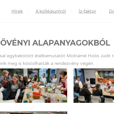
Hírek
A kollégiumról
Íz-faktor
D
NÖVÉNYI ALAPANYAGOKBÓL
sal egybekötött ételbemutatót Molnárné Hoós Judit t
táink meg is kóstolhatták a rendezvény végén.