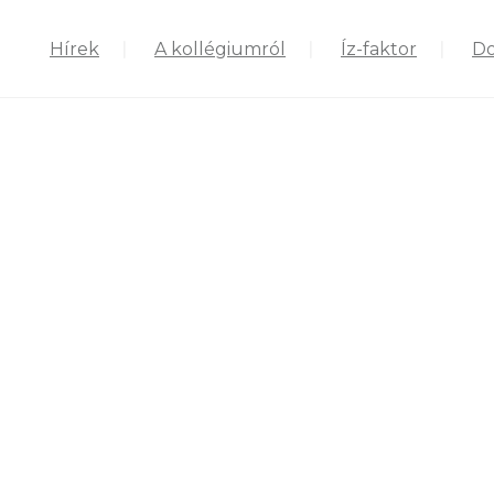
Hírek
A kollégiumról
Íz-faktor
D