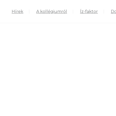
Hírek
A kollégiumról
Íz-faktor
D