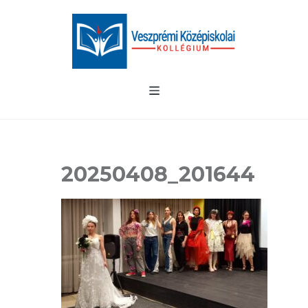
20250408_201644