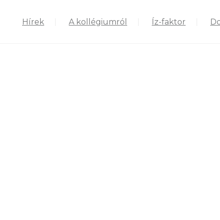
Hírek
A kollégiumról
Íz-faktor
D