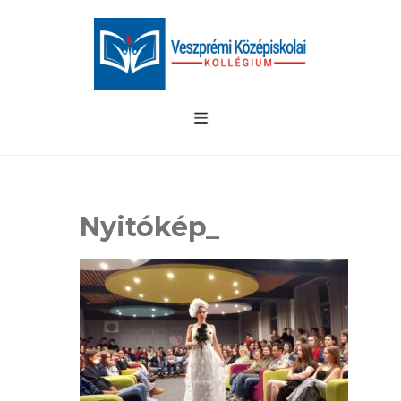
Nyitókép_