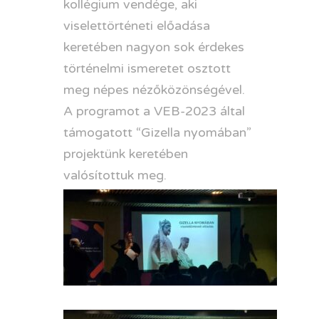
kollégium vendége, aki
viselettörténeti előadása
keretében nagyon sok érdekes
történelmi ismeretet osztott
meg népes nézőközönségével.
A programot a VEB-2023 által
támogatott “Gizella nyomában”
projektünk keretében
valósítottuk meg.