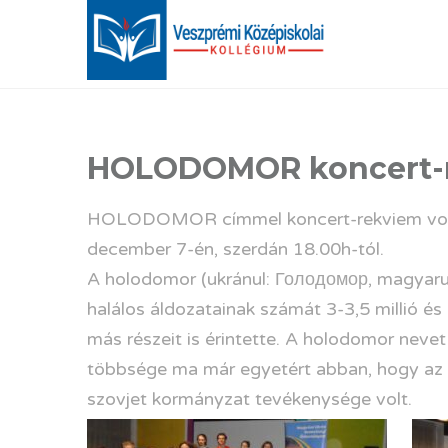
HOLODOMOR koncert-
HOLODOMOR címmel koncert-rekviem volt 
december 7-én, szerdán 18.00h-tól.
A holodomor (ukránul: Голодомор, magyarul
halálos áldozatainak számát 3-3,5 millió és 
más részeit is érintette. A holodomor nevet
többsége ma már egyetért abban, hogy az é
szovjet kormányzat tevékenysége volt.