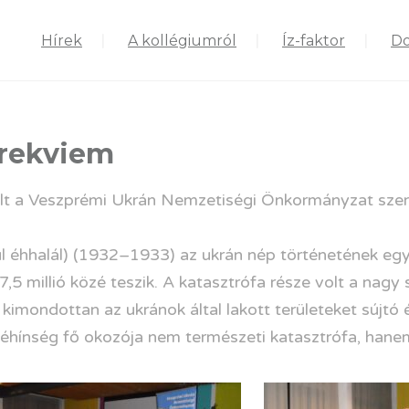
Hírek
A kollégiumról
Íz-faktor
D
rekviem
a Veszprémi Ukrán Nemzetiségi Önkormányzat szerv
 éhhalál) (1932–1933) az ukrán nép történetének egy
7,5 millió közé teszik. A katasztrófa része volt a nag
 kimondottan az ukránok által lakott területeket sújtó
hínség fő okozója nem természeti katasztrófa, hanem