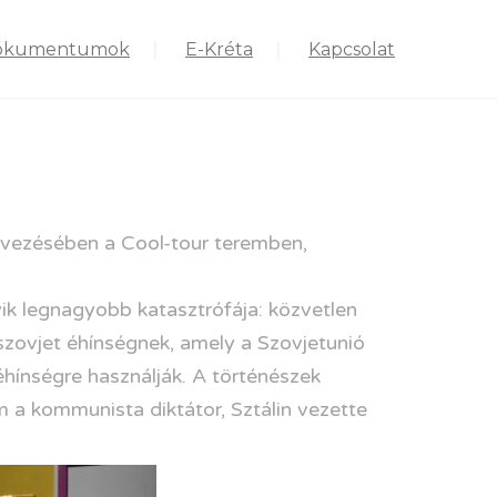
okumentumok
E-Kréta
Kapcsolat
ezésében a Cool-tour teremben,
ik legnagyobb katasztrófája: közvetlen
y szovjet éhínségnek, amely a Szovjetunió
 éhínségre használják. A történészek
 a kommunista diktátor, Sztálin vezette