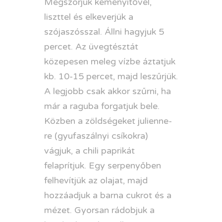
Megszórjuk keményítővel,
liszttel és elkeverjük a
szójaszósszal. Állni hagyjuk 5
percet. Az üvegtésztát
közepesen meleg vízbe áztatjuk
kb. 10-15 percet, majd leszűrjük.
A legjobb csak akkor szűrni, ha
már a raguba forgatjuk bele.
Közben a zöldségeket julienne-
re (gyufaszálnyi csíkokra)
vágjuk, a chili paprikát
felaprítjuk. Egy serpenyőben
felhevítjük az olajat, majd
hozzáadjuk a barna cukrot és a
mézet. Gyorsan rádobjuk a