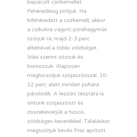
bepácolt csirkemellet.
Fehéredésig pirítjuk. Ha
kifehéredett a csirkemell, akkor
a csíkokra vágott póréhagymát
szórjuk rá, majd 2-3 perc
elteltével a többi zöldséget.
Ízlés szerint sózzuk és
borsozzuk. Alaposan
meglocsoljuk szójaszósszal. 10-
12 perc alatt minden puhára
párolódik. A leszűrt tésztára is
öntünk szójaszószt és
összekeverjük a húsos,
zöldséges keverékkel. Tálaláskor
megszórjuk kevés friss aprított