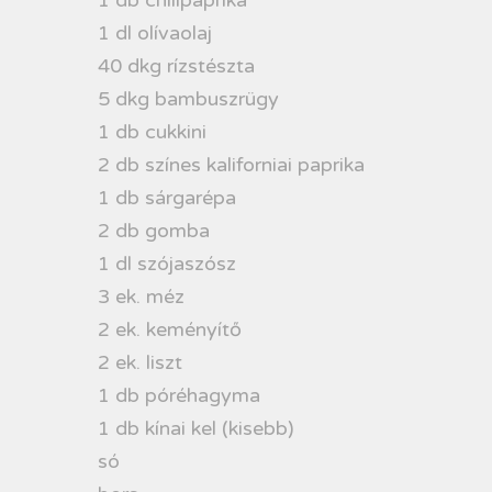
1 dl olívaolaj
40 dkg rízstészta
5 dkg bambuszrügy
1 db cukkini
2 db színes kaliforniai paprika
1 db sárgarépa
2 db gomba
1 dl szójaszósz
3 ek. méz
2 ek. keményítő
2 ek. liszt
1 db póréhagyma
1 db kínai kel (kisebb)
só