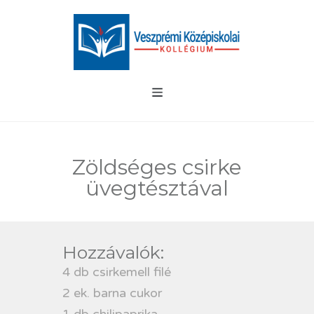
Zöldséges csirke
üvegtésztával
Hozzávalók:
4 db csirkemell filé
2 ek. barna cukor
1 db chilipaprika