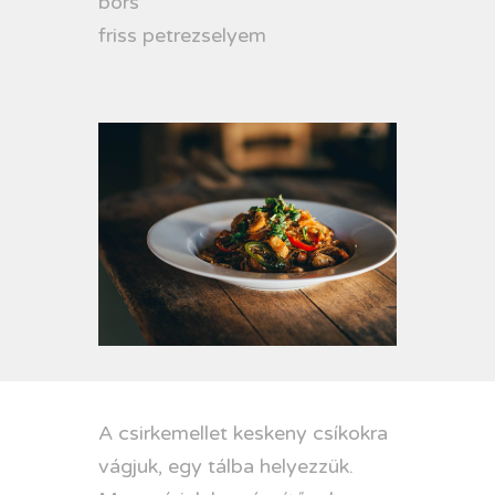
bors
friss petrezselyem
A csirkemellet keskeny csíkokra
vágjuk, egy tálba helyezzük.