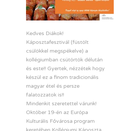
Kedves Diákok!
Káposztafesztivál (füstölt
csülökkel megspékelve) a
kollégiumban csütörtök délután
és este!! Gyertek, nézzétek hogy
készül ez a finom tradicionális
magyar étel és persze
falatozzatok is!!
Mindenkit szeretettel várunk!
Október 19-én az Európa
Kulturális Fővárosa program
keretében Kollégiumi Káposzta