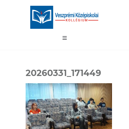
20260331_171449