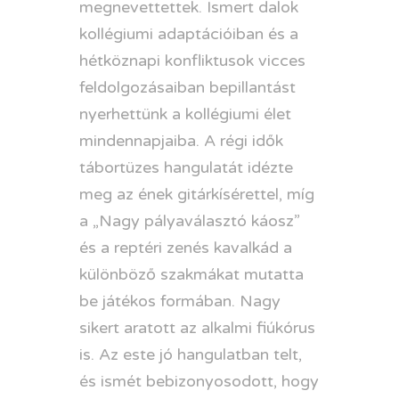
megnevettettek. Ismert dalok
kollégiumi adaptációiban és a
hétköznapi konfliktusok vicces
feldolgozásaiban bepillantást
nyerhettünk a kollégiumi élet
mindennapjaiba. A régi idők
tábortüzes hangulatát idézte
meg az ének gitárkísérettel, míg
a „Nagy pályaválasztó káosz”
és a reptéri zenés kavalkád a
különböző szakmákat mutatta
be játékos formában. Nagy
sikert aratott az alkalmi fiúkórus
is. Az este jó hangulatban telt,
és ismét bebizonyosodott, hogy