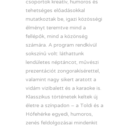
csoportok kreatív, humoros és
tehetséges előadásokkal
mutatkoztak be, igazi közösségi
élményt teremtve mind a
fellépők, mind a közönség
számára. A program rendkívül
sokszínű volt: láthattunk
lendületes néptáncot, művészi
prezentációt zongorakísérettel,
valamint nagy sikert aratott a
vidám vizibalett és a karaoke is.
Klasszikus történetek keltek új
életre a színpadon – a Toldi és a
Hófehérke egyedi, humoros,
zenés feldolgozásai mindenkit