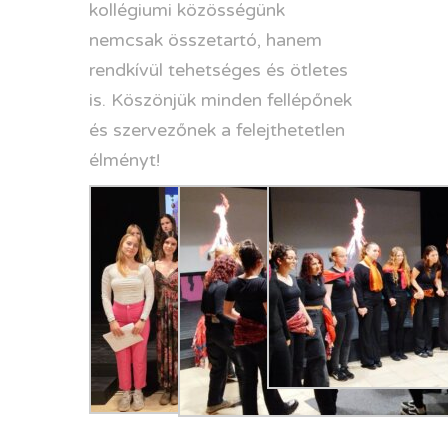
kollégiumi közösségünk
nemcsak összetartó, hanem
rendkívül tehetséges és ötletes
is. Köszönjük minden fellépőnek
és szervezőnek a felejthetetlen
élményt!