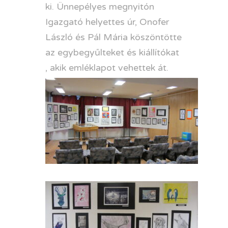
ki. Ünnepélyes megnyitón
Igazgató helyettes úr, Onofer
László és Pál Mária köszöntötte
az egybegyűlteket és kiállítókat
, akik emléklapot vehettek át.