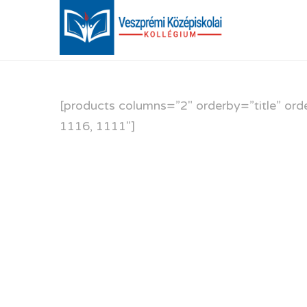
[products columns=”2″ orderby=”title” ord
1116, 1111″]