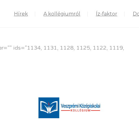
Hírek
A kollégiumról
Íz-faktor
D
er=”” ids=”1134, 1131, 1128, 1125, 1122, 1119,