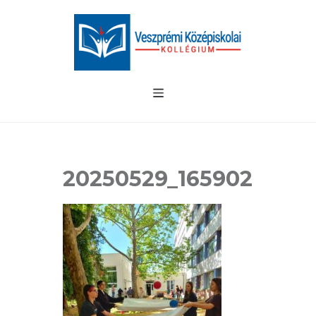
20250529_165902