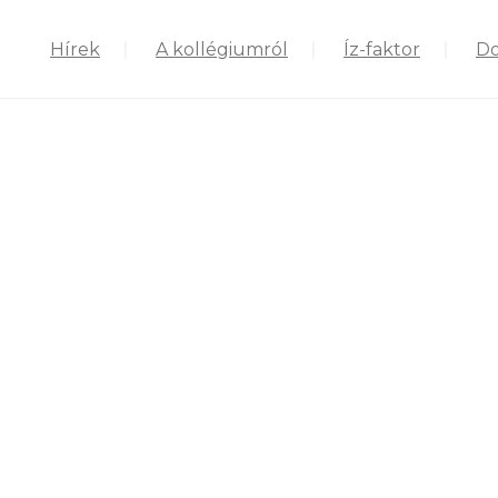
Hírek
A kollégiumról
Íz-faktor
D