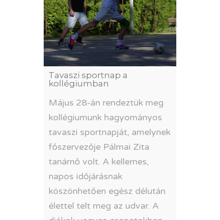
Tavaszi sportnap a
kollégiumban
Május 28-án rendeztük meg
kollégiumunk hagyományos
tavaszi sportnapját, amelynek
főszervezője Pálmai Zita
tanárnő volt. A kellemes,
napos időjárásnak
köszönhetően egész délután
élettel telt meg az udvar. A