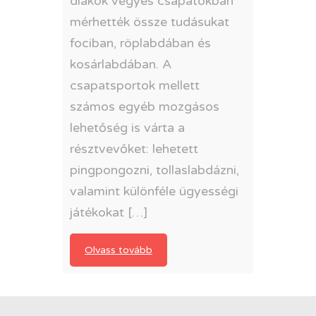
diákok vegyes csapatokban
mérhették össze tudásukat
fociban, röplabdában és
kosárlabdában. A
csapatsportok mellett
számos egyéb mozgásos
lehetőség is várta a
résztvevőket: lehetett
pingpongozni, tollaslabdázni,
valamint különféle ügyességi
játékokat […]
Olvass tovább